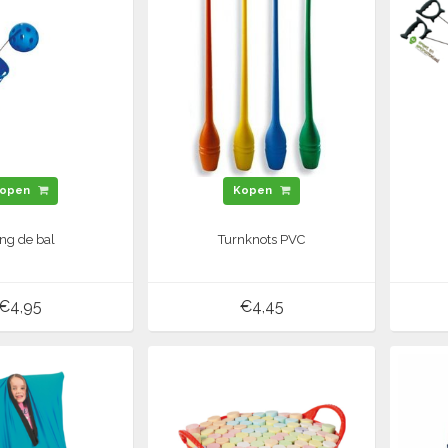
open
Kopen
ng de bal
Turnknots PVC
€4,95
€4,45