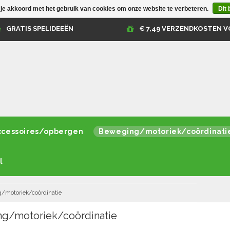
 je akkoord met het gebruik van cookies om onze website te verbeteren.
Dit 
GRATIS SPELIDEEËN
€ 7,49 VERZENDKOSTEN V
ccessoires/opbergen
Beweging/motoriek/coördinati
l
/motoriek/coördinatie
g/motoriek/coördinatie