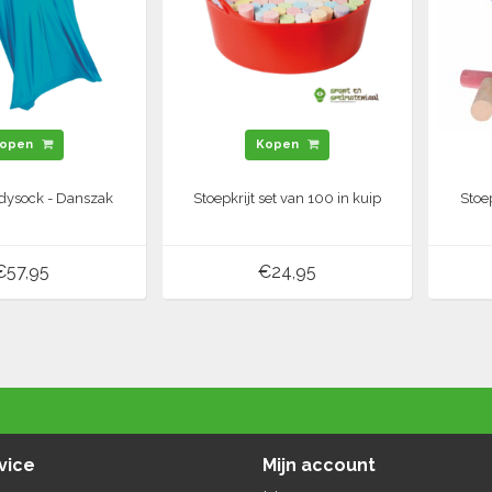
open
Kopen
odysock - Danszak
Stoepkrijt set van 100 in kuip
Stoe
€57,95
€24,95
vice
Mijn account