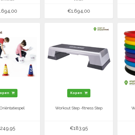
00 stuks
stuks
.694,00
€1.694,00
open
Kopen
Oriëntatiespel
Workout Step -fitness Step
W
249,95
€183,95