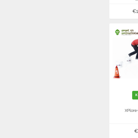
1
€1
K
XPlore 
€