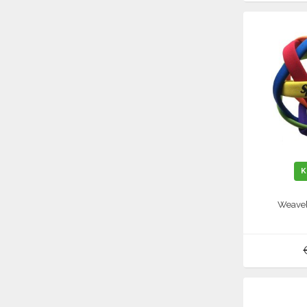
K
Weaveb