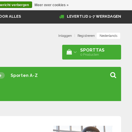
bericht verbergen
Meer over cookies »
OOR ALLES
LEVERTIJD 1-7 WERKDAGEN
Nederlands
Inloggen
|
Registreren
SPORTTAS
0
Producten
e
Sporten A-Z