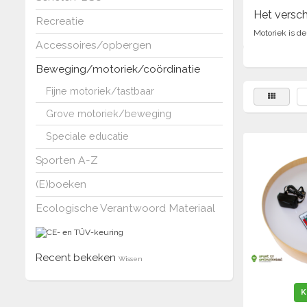
Het versch
Recreatie
Motoriek is d
Accessoires/opbergen
Grove motoriek
Beweging/motoriek/coördinatie
Dit zijn alle
Zwaaien, lope
Fijne motoriek/tastbaar
Fijne motoriek
Grove motoriek/beweging
Dit zijn het v
Maar ook klei
Speciale educatie
omdraaien van 
Sporten A-Z
(E)boeken
Ecologische Verantwoord Materiaal
Recent bekeken
Wissen
K