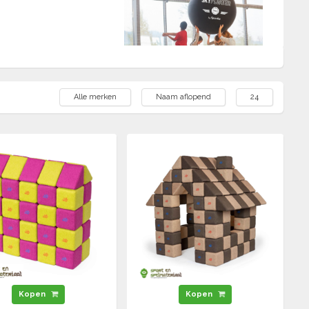
Alle merken
Naam aflopend
24
etc.
es zoals memorie (het
Kopen
Kopen