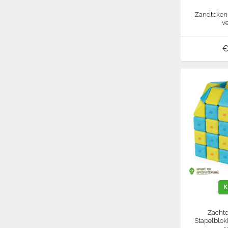
Zandteken 
ve
€
K
Zachte
Stapelblo