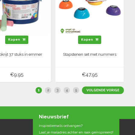
Kopen
Kopen
pkrijt 37 stuks in emmer
Stapstenen set met nummers
€9,95
€47,95
1
2
3
4
5
VOLGENDE VORIGE
Nieuwsbrief
Inspiratiemails ontvangen?
Laat je mailadres achter en raak geïnspireerd!