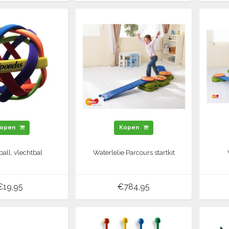
open
Kopen
all, vlechtbal
Waterlelie Parcours startkit
€19,95
€784,95