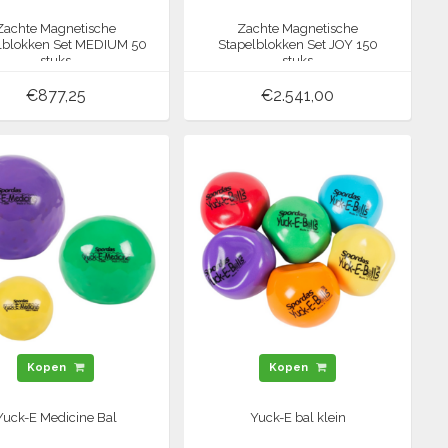
Zachte Magnetische
Zachte Magnetische
lblokken Set MEDIUM 50
Stapelblokken Set JOY 150
stuks
stuks
€877,25
€2.541,00
Kopen
Kopen
Yuck-E Medicine Bal
Yuck-E bal klein