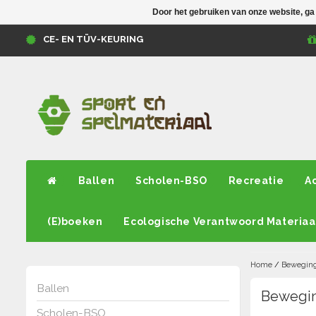
Door het gebruiken van onze website, ga
CE- EN TÜV-KEURING
Ballen
Scholen-BSO
Recreatie
A
(E)boeken
Ecologische Verantwoord Materiaa
Home
/
Beweging
Ballen
Bewegin
Scholen-BSO