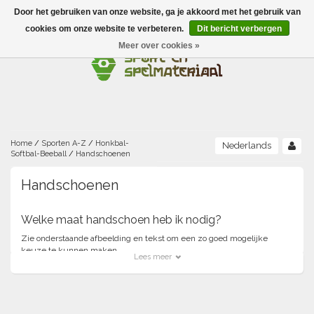
Door het gebruiken van onze website, ga je akkoord met het gebruik van
Menu
cookies om onze website te verbeteren.
Dit bericht verbergen
Meer over cookies »
Ballen
Foamballen met huid
Scholen-BSO
Balanceren
Foamballen zonder huid
Recreatie
Buitenspelen
Bouwen/constructie
Accessoires/opbergen
Foamballen gecoat
Home
/
Sporten A-Z
/
Honkbal-
Nederlands
Softbal-Beeball
/
Handschoenen
Conditie/coördinatie
Camping
Beweging/motoriek/coördinatie
Gezelschapsspellen
Luchtgevulde ballen
Handschoenen
Fijne motoriek/tastbaar
Fluiten
Sporten A-Z
Jongleren-circusmateriaal
Gooien-vangen-werpen
Voetballen
Welke maat handschoen heb ik nodig?
Atletiek
Grove motoriek/beweging
Zie onderstaande afbeelding en tekst om een zo goed mogelijke
(E)boeken
Hesjes, banden en lintjes
Sport- en speldagen
Mikken
Overige speelballen
keuze te kunnen maken.
Lees meer
Badminton
Ecologische Verantwoord Materiaal
Speciale educatie
Meten/tellen
Zwemmen en Waterpret
Rijden
Basketbal
Opbergen
Water en zand