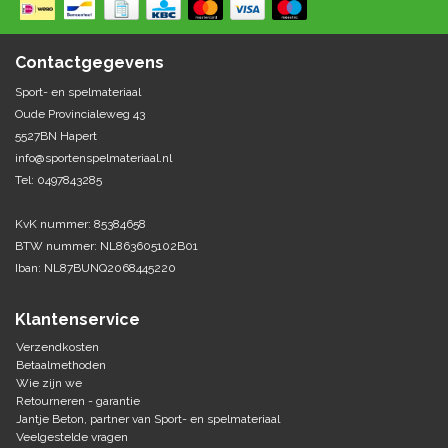
Tennis-Squash
Contactgegevens
Vechtsport
Sport- en spelmateriaal
Oude Provincialeweg 43
5527BN Hapert
Voetbal
info@sportenspelmateriaal.nl
Doelen
Verzorging
Tel: 0497843285
Volleybal
Voetballen
Overige/training
KvK nummer: 85384658
Zwemsport
BTW nummer: NL863605102B01
Iban: NL87BUNQ2068445220
Klantenservice
Verzendkosten
Betaalmethoden
Wie zijn we
Retourneren - garantie
Jantje Beton, partner van Sport- en spelmateriaal
Veelgestelde vragen