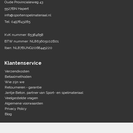
Oude Provincialeweg 43
5527BN Hapert
Tennis-Squash
info@sportenspelmateriaal.nl
Tel: 0497843285
Vechtsport
KvK nummer: 85384658
Voetbal
BTW nummer: NL863605102B01
Doelen
Iban: NL87BUNQ2068445220
Verzorging
Volleybal
Voetballen
Klantenservice
Overige/training
Zwemsport
Verzendkosten
Betaalmethoden
Wie zijn we
Retourneren - garantie
Jantje Beton, partner van Sport- en spelmateriaal
Veelgestelde vragen
Algemene voorwaarden
Privacy Policy
Blog