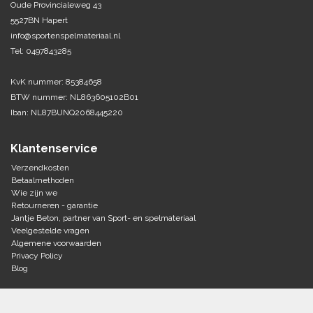
Oude Provincialeweg 43
5527BN Hapert
Tennis-Squash
info@sportenspelmateriaal.nl
Tel: 0497843285
Vechtsport
KvK nummer: 85384658
Voetbal
BTW nummer: NL863605102B01
Doelen
Iban: NL87BUNQ2068445220
Verzorging
Volleybal
Voetballen
Klantenservice
Overige/training
Zwemsport
Verzendkosten
Betaalmethoden
Wie zijn we
Retourneren - garantie
Jantje Beton, partner van Sport- en spelmateriaal
Veelgestelde vragen
Algemene voorwaarden
Privacy Policy
Blog