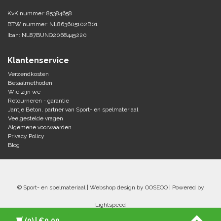
KvK nummer: 85384658
BTW nummer: NL863605102B01
Iban: NL87BUNQ2068445220
Klantenservice
Verzendkosten
Betaalmethoden
Wie zijn we
Retourneren - garantie
Jantje Beton, partner van Sport- en spelmateriaal
Veelgestelde vragen
Algemene voorwaarden
Privacy Policy
Blog
© Sport- en spelmateriaal | Webshop design by
OOSEOO
| Powered by
Lightspeed
(0)
| €0,00