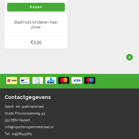
Kopen
Tennis-Squash
Badmuts kinderen haai
zilver
Vechtsport
€5,95
Voetbal
Doelen
Verzorging
1
Volleybal
Voetballen
Overige/training
Zwemsport
Contactgegevens
Sport- en spelmateriaal
Oude Provincialeweg 43
5527BN Hapert
info@sportenspelmateriaal.nl
Tel: 0497843285