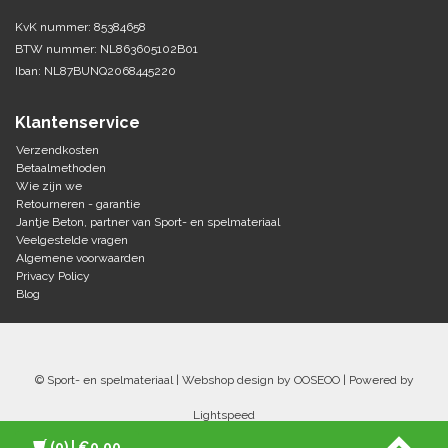
KvK nummer: 85384658
BTW nummer: NL863605102B01
Iban: NL87BUNQ2068445220
Klantenservice
Verzendkosten
Betaalmethoden
Wie zijn we
Retourneren - garantie
Jantje Beton, partner van Sport- en spelmateriaal
Veelgestelde vragen
Algemene voorwaarden
Privacy Policy
Blog
© Sport- en spelmateriaal | Webshop design by
OOSEOO
| Powered by
Lightspeed
(0)
| €0,00