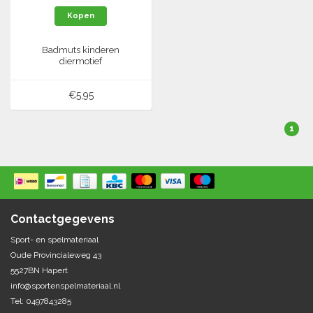
Kopen
Tennis-Squash
Badmuts kinderen
diermotief
Vechtsport
€5,95
Voetbal
Doelen
Verzorging
1
Volleybal
Voetballen
Overige/training
Zwemsport
Contactgegevens
Sport- en spelmateriaal
Oude Provincialeweg 43
5527BN Hapert
info@sportenspelmateriaal.nl
Tel: 0497843285