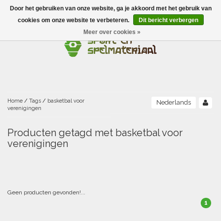
Door het gebruiken van onze website, ga je akkoord met het gebruik van
Menu
cookies om onze website te verbeteren.
Dit bericht verbergen
Meer over cookies »
Ballen
Foamballen met huid
Scholen-BSO
Balanceren
Foamballen zonder huid
Recreatie
Buitenspelen
Bouwen/constructie
Accessoires/opbergen
Foamballen gecoat
Home
/
Tags
/
basketbal voor
Nederlands
verenigingen
Conditie/coördinatie
Camping
Beweging/motoriek/coördinatie
Gezelschapsspellen
Luchtgevulde ballen
Producten getagd met basketbal voor
verenigingen
Fijne motoriek/tastbaar
Fluiten
Sporten A-Z
Jongleren-circusmateriaal
Gooien-vangen-werpen
Voetballen
Atletiek
Grove motoriek/beweging
(E)boeken
Hesjes, banden en lintjes
Sport- en speldagen
Mikken
Overige speelballen
Badminton
Ecologische Verantwoord Materiaal
Speciale educatie
Geen producten gevonden!...
Meten/tellen
Zwemmen en Waterpret
Rijden
1
Basketbal
Opbergen
Water en zand