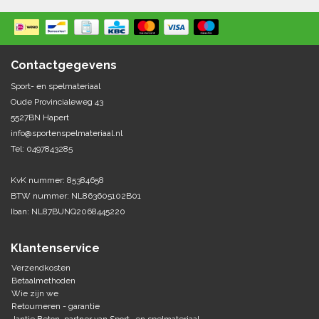
Springen
Fitness
Pionnen, hoepels en markering
Teamspelen
Bootcamp / hiit
Krachttraining
Golf
Contactgegevens
Pompen
Sportschool/fysiotherapeut
Matten
Thuis trainen
Sport- en spelmateriaal
Handbal
Oude Provincialeweg 43
Overige
5527BN Hapert
Hockey
info@sportenspelmateriaal.nl
Veiligheid en eerste hulp
Tel: 0497843285
Honkbal-Softbal-Beeball
Dobbelstenen
KvK nummer: 85384658
Handschoenen
BTW nummer: NL863605102B01
Slagmateriaal
Korfbal
Ballen
Iban: NL87BUNQ2068445220
Honken/ statieven
Lacrosse
Overige/training
Klantenservice
Verzendkosten
Rugby/ American football
Betaalmethoden
Wie zijn we
Retourneren - garantie
Tafeltennis