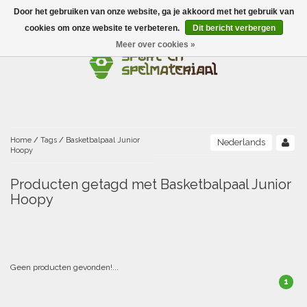
Door het gebruiken van onze website, ga je akkoord met het gebruik van
Menu
cookies om onze website te verbeteren.
Dit bericht verbergen
Meer over cookies »
Ballen
Foamballen met huid
Scholen-BSO
Balanceren
Foamballen zonder huid
Recreatie
Buitenspelen
Bouwen/constructie
Accessoires/opbergen
Foamballen gecoat
Home
/
Tags
/
Basketbalpaal Junior
Nederlands
Hoopy
Conditie/coördinatie
Camping
Beweging/motoriek/coördinatie
Gezelschapsspellen
Luchtgevulde ballen
Producten getagd met Basketbalpaal Junior
Hoopy
Fijne motoriek/tastbaar
Fluiten
Sporten A-Z
Jongleren-circusmateriaal
Gooien-vangen-werpen
Voetballen
Atletiek
Grove motoriek/beweging
(E)boeken
Hesjes, banden en lintjes
Sport- en speldagen
Mikken
Overige speelballen
Badminton
Ecologische Verantwoord Materiaal
Speciale educatie
Geen producten gevonden!...
Meten/tellen
Zwemmen en Waterpret
Rijden
1
Basketbal
Opbergen
Water en zand