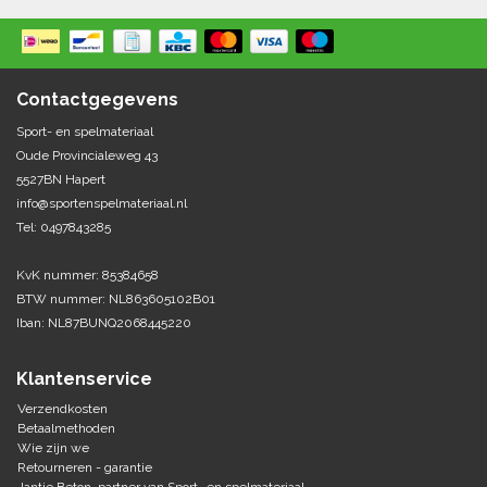
Springen
Fitness
Pionnen, hoepels en markering
Teamspelen
Bootcamp / hiit
Krachttraining
Golf
Contactgegevens
Pompen
Sportschool/fysiotherapeut
Matten
Thuis trainen
Sport- en spelmateriaal
Handbal
Oude Provincialeweg 43
Overige
5527BN Hapert
Hockey
info@sportenspelmateriaal.nl
Veiligheid en eerste hulp
Tel: 0497843285
Honkbal-Softbal-Beeball
Dobbelstenen
KvK nummer: 85384658
Handschoenen
BTW nummer: NL863605102B01
Slagmateriaal
Korfbal
Ballen
Iban: NL87BUNQ2068445220
Honken/ statieven
Lacrosse
Overige/training
Klantenservice
Verzendkosten
Rugby/ American football
Betaalmethoden
Wie zijn we
Retourneren - garantie
Tafeltennis