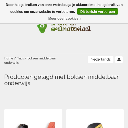
Door het gebruiken van onze website, ga je akkoord met het gebruik van
Menu
cookies om onze website te verbeteren.
Dit bericht verbergen
Meer over cookies »
Ballen
Foamballen met huid
Scholen-BSO
Balanceren
Foamballen zonder huid
Recreatie
Buitenspelen
Bouwen/constructie
Accessoires/opbergen
Foamballen gecoat
Home
/
Tags
/
boksen middelbaar
Nederlands
onderwijs
Conditie/coördinatie
Camping
Beweging/motoriek/coördinatie
Gezelschapsspellen
Luchtgevulde ballen
Producten getagd met boksen middelbaar
onderwijs
Fijne motoriek/tastbaar
Fluiten
Sporten A-Z
Jongleren-circusmateriaal
Gooien-vangen-werpen
Voetballen
Atletiek
Grove motoriek/beweging
(E)boeken
Hesjes, banden en lintjes
Sport- en speldagen
Mikken
Overige speelballen
Badminton
Ecologische Verantwoord Materiaal
Speciale educatie
Meten/tellen
Zwemmen en Waterpret
Rijden
Basketbal
Opbergen
Water en zand