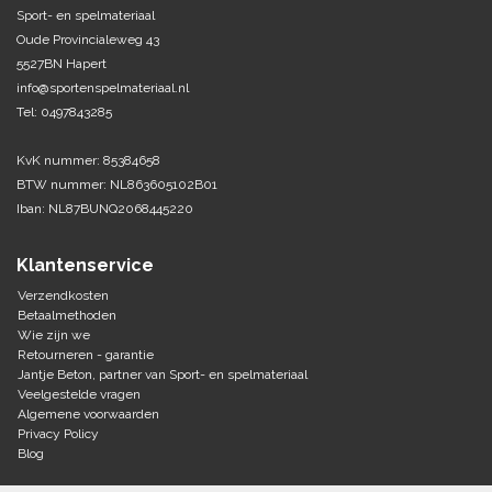
Sport- en spelmateriaal
Oude Provincialeweg 43
Tennis-Squash
5527BN Hapert
info@sportenspelmateriaal.nl
Vechtsport
Tel: 0497843285
Voetbal
KvK nummer: 85384658
Doelen
BTW nummer: NL863605102B01
Verzorging
Volleybal
Iban: NL87BUNQ2068445220
Voetballen
Overige/training
Zwemsport
Klantenservice
Verzendkosten
Betaalmethoden
Wie zijn we
Retourneren - garantie
Jantje Beton, partner van Sport- en spelmateriaal
Veelgestelde vragen
Algemene voorwaarden
Privacy Policy
Blog