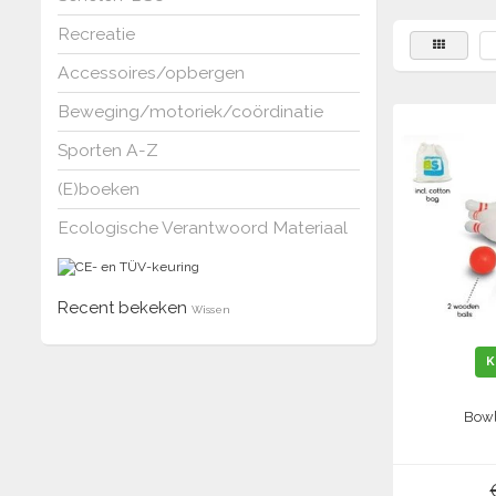
Recreatie
Accessoires/opbergen
Beweging/motoriek/coördinatie
Sporten A-Z
(E)boeken
Ecologische Verantwoord Materiaal
Recent bekeken
Wissen
K
Bowl