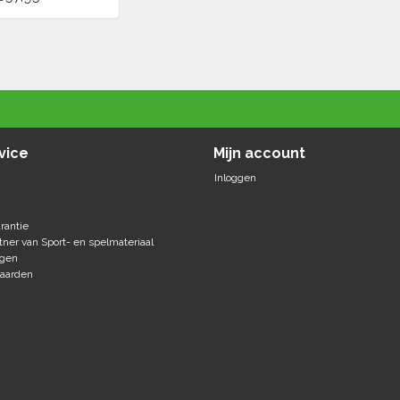
vice
Mijn account
Inloggen
rantie
tner van Sport- en spelmateriaal
agen
aarden