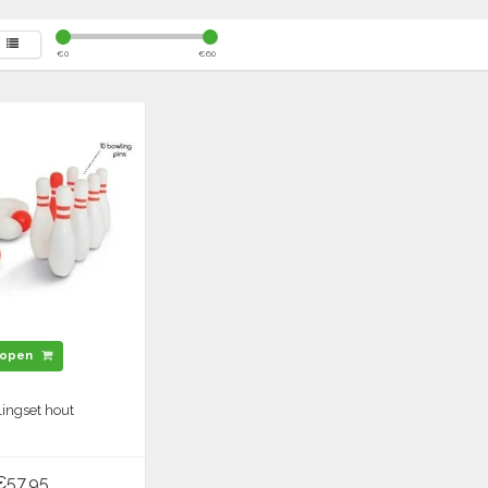
€
0
€
60
open
ingset hout
€57,95