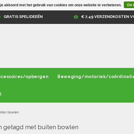
 je akkoord met het gebruik van cookies om onze website te verbeteren.
Dit 
GRATIS SPELIDEEËN
€ 7,49 VERZENDKOSTEN V
ccessoires/opbergen
Beweging/motoriek/coördinati
l
iten bowlen
n getagd met buiten bowlen