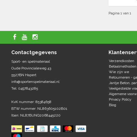
Pagina 1 van 1
Contactgegevens
Klantenser
Verzendkosten
Sport- en spelmateriaal
Betaalmethoden
Oude Provincialeweg 43
Wie zijn we
5527BN Hapert
Retourneren - ga
info@sportenspelmateriaal.nl
Jantje Beton, par
Tel: 0497843285
Veelgestelde vr
Algemene voorw
Privacy Policy
KvK nummer: 85384658
Blog
BTW nummer: NL863605102B01
Iban: NL87BUNQ2068445220