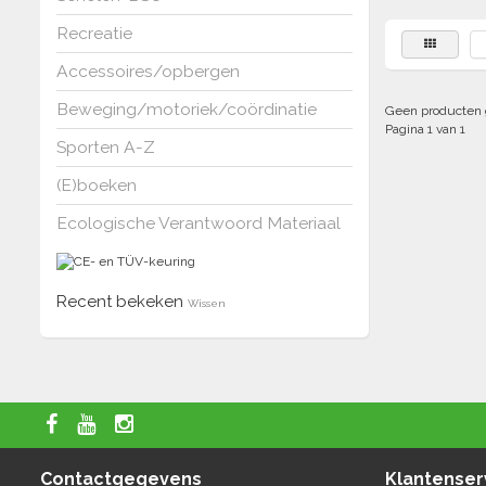
Recreatie
Accessoires/opbergen
Beweging/motoriek/coördinatie
Geen producten 
Pagina 1 van 1
Sporten A-Z
(E)boeken
Ecologische Verantwoord Materiaal
Recent bekeken
Wissen
Contactgegevens
Klantenser