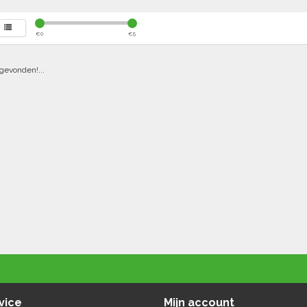
€
0
€
5
gevonden!...
vice
Mijn account