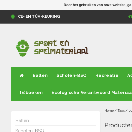
Door het gebruiken van onze website, ga
CE- EN TÜV-KEURING
Ballen
Scholen-BSO
Recreatie
A
(E)boeken
Ecologische Verantwoord Materiaa
Home
/
Tags
/
bu
Ballen
Producten
Scholen-BSO