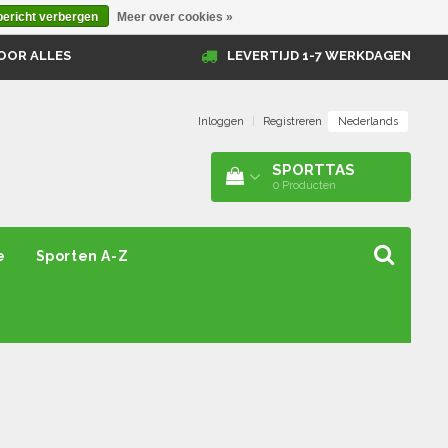
bericht verbergen
Meer over cookies »
OOR ALLES
LEVERTIJD 1-7 WERKDAGEN
Nederlands
Inloggen
|
Registreren
SPORTTAS
0
Producten
e
Sporten A-Z