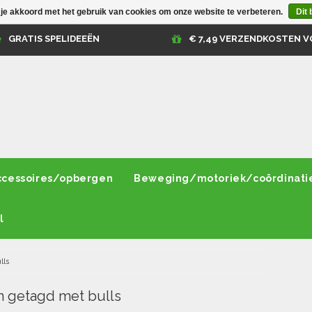
 je akkoord met het gebruik van cookies om onze website te verbeteren.
Dit 
GRATIS SPELIDEEËN
€ 7,49 VERZENDKOSTEN V
ccessoires/opbergen
Beweging/motoriek/coördinati
l
lls
 getagd met bulls