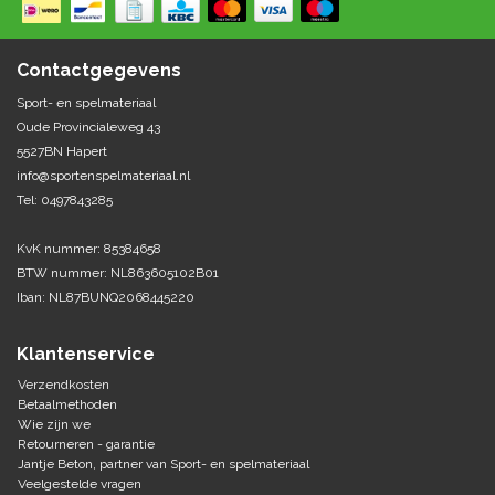
Springen
Fitness
Pionnen, hoepels en markering
Teamspelen
Bootcamp / hiit
Contactgegevens
Krachttraining
Golf
Sport- en spelmateriaal
Pompen
Sportschool/fysiotherapeut
Matten
Oude Provincialeweg 43
Thuis trainen
Handbal
5527BN Hapert
Overige
info@sportenspelmateriaal.nl
Tel: 0497843285
Hockey
Veiligheid en eerste hulp
KvK nummer: 85384658
Honkbal-Softbal-Beeball
Dobbelstenen
BTW nummer: NL863605102B01
Handschoenen
Iban: NL87BUNQ2068445220
Slagmateriaal
Korfbal
Ballen
Honken/ statieven
Klantenservice
Lacrosse
Overige/training
Verzendkosten
Betaalmethoden
Wie zijn we
Rugby/ American football
Retourneren - garantie
Jantje Beton, partner van Sport- en spelmateriaal
Tafeltennis
Veelgestelde vragen