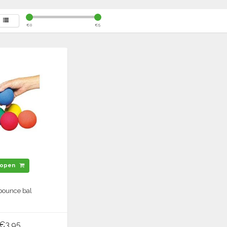
€
0
€
5
open
bounce bal
€3,95