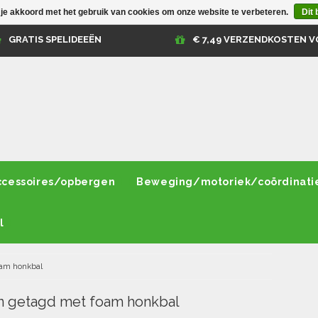
 je akkoord met het gebruik van cookies om onze website te verbeteren.
Dit 
GRATIS SPELIDEEËN
€ 7,49 VERZENDKOSTEN V
ccessoires/opbergen
Beweging/motoriek/coördinati
l
am honkbal
n getagd met foam honkbal