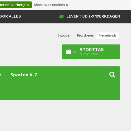
bericht verbergen
Meer over cookies »
OOR ALLES
LEVERTIJD 1-7 WERKDAGEN
Nederlands
Inloggen
|
Registreren
SPORTTAS
0
Producten
e
Sporten A-Z