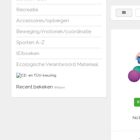
Recreatie
Accessoires/opbergen
Beweging/motoriek/coördinatie
Sporten A-Z
(E)boeken
Ecologische Verantwoord Materiaal
Recent bekeken
Wissen
K
No 