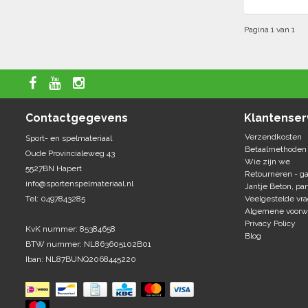
Pagina 1 van 1
Contactgegevens
Klantenser
Verzendkosten
Sport- en spelmateriaal
Betaalmethoden
Oude Provincialeweg 43
Wie zijn we
5527BN Hapert
Retourneren - ga
info@sportenspelmateriaal.nl
Jantje Beton, par
Tel: 0497843285
Veelgestelde vr
Algemene voorw
Privacy Policy
KvK nummer: 85384658
Blog
BTW nummer: NL863605102B01
Iban: NL87BUNQ2068445220