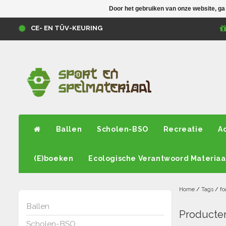
Door het gebruiken van onze website, ga
CE- EN TÜV-KEURING
Ballen
Scholen-BSO
Recreatie
A
(E)boeken
Ecologische Verantwoord Materiaa
Home
/
Tags
/
fo
Ballen
Producte
Scholen-BSO