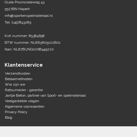
Oude Provincialeweg 43
5527BN Hapert
Tennis-Squash
info@sportenspelmateriaal.nl
Tel: 0497843285
Vechtsport
KvK nummer: 85384658
Voetbal
BTW nummer: NL863605102B01
Doelen
Iban: NL87BUNQ2068445220
Verzorging
Volleybal
Voetballen
Klantenservice
Overige/training
Zwemsport
Verzendkosten
Betaalmethoden
Wie zijn we
Retourneren - garantie
Jantje Beton, partner van Sport- en spelmateriaal
Veelgestelde vragen
Algemene voorwaarden
Privacy Policy
Blog