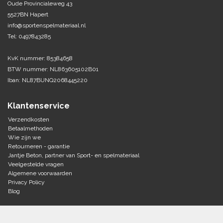
Oude Provincialeweg 43
5527BN Hapert
Tennis-Squash
info@sportenspelmateriaal.nl
Tel: 0497843285
Vechtsport
KvK nummer: 85384658
Voetbal
BTW nummer: NL863605102B01
Doelen
Iban: NL87BUNQ2068445220
Verzorging
Volleybal
Voetballen
Klantenservice
Overige/training
Zwemsport
Verzendkosten
Betaalmethoden
Wie zijn we
Retourneren - garantie
Jantje Beton, partner van Sport- en spelmateriaal
Veelgestelde vragen
Algemene voorwaarden
Privacy Policy
Blog