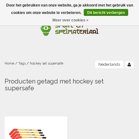
Door het gebruiken van onze website, ga je akkoord met het gebruik van
Menu
cookies om onze website te verbeteren.
Dit bericht verbergen
Meer over cookies »
Ballen
Foamballen met huid
Scholen-BSO
Balanceren
Foamballen zonder huid
Recreatie
Buitenspelen
Bouwen/constructie
Accessoires/opbergen
Foamballen gecoat
Home
/
Tags
/
hockey set supersafe
Nederlands
Conditie/coördinatie
Camping
Beweging/motoriek/coördinatie
Gezelschapsspellen
Luchtgevulde ballen
Producten getagd met hockey set
supersafe
Fijne motoriek/tastbaar
Fluiten
Sporten A-Z
Jongleren-circusmateriaal
Gooien-vangen-werpen
Voetballen
Atletiek
Grove motoriek/beweging
(E)boeken
Hesjes, banden en lintjes
Sport- en speldagen
Mikken
Overige speelballen
Badminton
Ecologische Verantwoord Materiaal
Speciale educatie
Meten/tellen
Zwemmen en Waterpret
Rijden
Basketbal
Opbergen
Water en zand