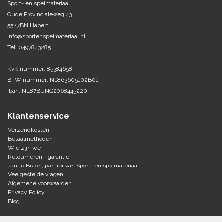
Sport- en spelmateriaal
Oude Provincialeweg 43
Tennis-Squash
5527BN Hapert
info@sportenspelmateriaal.nl
Vechtsport
Tel: 0497843285
Voetbal
KvK nummer: 85384658
Doelen
BTW nummer: NL863605102B01
Verzorging
Iban: NL87BUNQ2068445220
Volleybal
Voetballen
Overige/training
Klantenservice
Zwemsport
Verzendkosten
Betaalmethoden
Wie zijn we
Retourneren - garantie
Jantje Beton, partner van Sport- en spelmateriaal
Veelgestelde vragen
Algemene voorwaarden
Privacy Policy
Blog