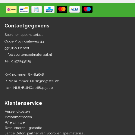
Springen
Fitness
Pionnen, hoepels en markering
Teamspelen
Bootcamp / hiit
Krachttraining
Contactgegevens
Golf
Pompen
Sportschool/fysiotherapeut
Matten
Sport- en spelmateriaal
Thuis trainen
Handbal
Oude Provincialeweg 43
Overige
5527BN Hapert
info@sportenspelmateriaal.nl
Hockey
Veiligheid en eerste hulp
Tel: 0497843285
Honkbal-Softbal-Beeball
Dobbelstenen
KvK nummer: 85384658
Handschoenen
BTW nummer: NL863605102B01
Slagmateriaal
Korfbal
Iban: NL87BUNQ2068445220
Ballen
Honken/ statieven
Lacrosse
Overige/training
Klantenservice
Verzendkosten
Rugby/ American football
Betaalmethoden
Wie zijn we
Retourneren - garantie
Tafeltennis
Jantje Beton, partner van Sport- en spelmateriaal