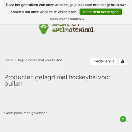
Door het gebruiken van onze website, ga je akkoord met het gebruik van
Menu
cookies om onze website te verbeteren.
Dit bericht verbergen
Meer over cookies »
Ballen
Foamballen met huid
Scholen-BSO
Balanceren
Foamballen zonder huid
Recreatie
Buitenspelen
Bouwen/constructie
Accessoires/opbergen
Foamballen gecoat
Home
/
Tags
/
hockeybal voor buiten
Nederlands
Conditie/coördinatie
Camping
Beweging/motoriek/coördinatie
Gezelschapsspellen
Luchtgevulde ballen
Producten getagd met hockeybal voor
buiten
Fijne motoriek/tastbaar
Fluiten
Sporten A-Z
Jongleren-circusmateriaal
Gooien-vangen-werpen
Voetballen
Atletiek
Grove motoriek/beweging
(E)boeken
Hesjes, banden en lintjes
Sport- en speldagen
Mikken
Overige speelballen
Geen producten gevonden!...
Badminton
Ecologische Verantwoord Materiaal
Speciale educatie
Meten/tellen
Zwemmen en Waterpret
Rijden
1
Basketbal
Opbergen
Water en zand