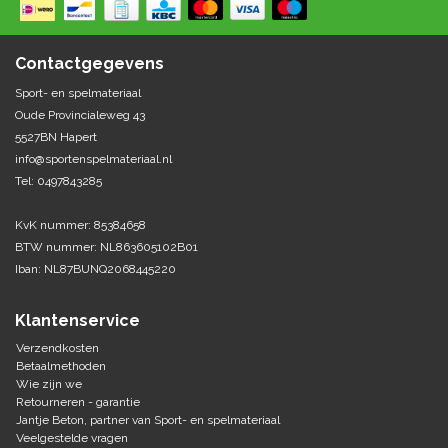
Springen
Fitness
Pionnen, hoepels en markering
Teamspelen
Bootcamp / hiit
Contactgegevens
Krachttraining
Golf
Sport- en spelmateriaal
Pompen
Sportschool/fysiotherapeut
Matten
Oude Provincialeweg 43
Thuis trainen
Handbal
5527BN Hapert
Overige
info@sportenspelmateriaal.nl
Tel: 0497843285
Hockey
Veiligheid en eerste hulp
KvK nummer: 85384658
Honkbal-Softbal-Beeball
Dobbelstenen
BTW nummer: NL863605102B01
Handschoenen
Iban: NL87BUNQ2068445220
Slagmateriaal
Korfbal
Ballen
Honken/ statieven
Klantenservice
Lacrosse
Overige/training
Verzendkosten
Betaalmethoden
Wie zijn we
Rugby/ American football
Retourneren - garantie
Jantje Beton, partner van Sport- en spelmateriaal
Tafeltennis
Veelgestelde vragen