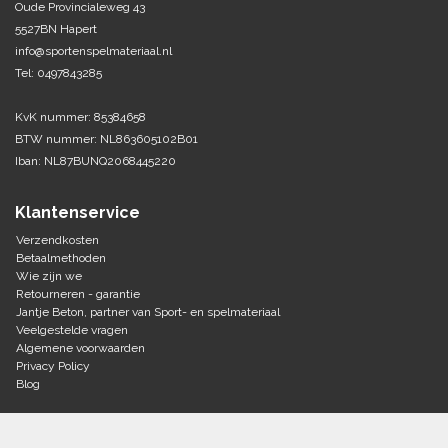
Oude Provincialeweg 43
5527BN Hapert
Tennis-Squash
info@sportenspelmateriaal.nl
Tel: 0497843285
Vechtsport
KvK nummer: 85384658
Voetbal
BTW nummer: NL863605102B01
Doelen
Iban: NL87BUNQ2068445220
Verzorging
Volleybal
Voetballen
Klantenservice
Overige/training
Zwemsport
Verzendkosten
Betaalmethoden
Wie zijn we
Retourneren - garantie
Jantje Beton, partner van Sport- en spelmateriaal
Veelgestelde vragen
Algemene voorwaarden
Privacy Policy
Blog