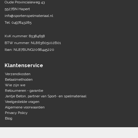
Oude Provincialeweg 43
5527BN Hapert
Tennis-Squash
info@sportenspelmateriaal.nl
Tel: 0497843285
Vechtsport
KvK nummer: 85384658
Voetbal
BTW nummer: NL863605102B01
Doelen
Iban: NL87BUNQ2068445220
Verzorging
Volleybal
Voetballen
Klantenservice
Overige/training
Zwemsport
Verzendkosten
Betaalmethoden
Wie zijn we
Retourneren - garantie
Jantje Beton, partner van Sport- en spelmateriaal
Veelgestelde vragen
Algemene voorwaarden
Privacy Policy
Blog