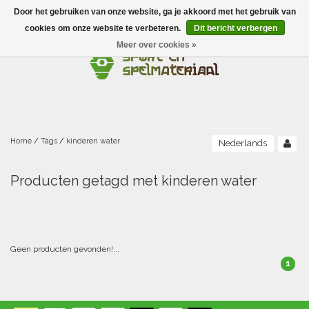
Door het gebruiken van onze website, ga je akkoord met het gebruik van
Menu
cookies om onze website te verbeteren.
Dit bericht verbergen
Meer over cookies »
Ballen
Foamballen met huid
Scholen-BSO
Balanceren
Foamballen zonder huid
Recreatie
Buitenspelen
Bouwen/constructie
Accessoires/opbergen
Foamballen gecoat
Home
/
Tags
/
kinderen water
Nederlands
Conditie/coördinatie
Camping
Beweging/motoriek/coördinatie
Gezelschapsspellen
Luchtgevulde ballen
Producten getagd met kinderen water
Fijne motoriek/tastbaar
Fluiten
Sporten A-Z
Jongleren-circusmateriaal
Gooien-vangen-werpen
Voetballen
Atletiek
Grove motoriek/beweging
(E)boeken
Hesjes, banden en lintjes
Sport- en speldagen
Mikken
Overige speelballen
Geen producten gevonden!...
1
Badminton
Ecologische Verantwoord Materiaal
Speciale educatie
Meten/tellen
Zwemmen en Waterpret
Rijden
Basketbal
Opbergen
Water en zand