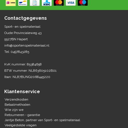
Springen
Fitness
Pionnen, hoepels en markering
Teamspelen
Bootcamp / hiit
Contactgegevens
Krachttraining
Golf
Sport- en spelmateriaal
Pompen
Sportschool/fysiotherapeut
Matten
Oude Provincialeweg 43
Thuis trainen
Handbal
5527BN Hapert
Overige
info@sportenspelmateriaal.nl
Tel: 0497843285
Hockey
Veiligheid en eerste hulp
KvK nummer: 85384658
Honkbal-Softbal-Beeball
Dobbelstenen
BTW nummer: NL863605102B01
Handschoenen
Iban: NL87BUNQ2068445220
Slagmateriaal
Korfbal
Ballen
Honken/ statieven
Klantenservice
Lacrosse
Overige/training
Verzendkosten
Betaalmethoden
Wie zijn we
Rugby/ American football
Retourneren - garantie
Jantje Beton, partner van Sport- en spelmateriaal
Tafeltennis
Veelgestelde vragen