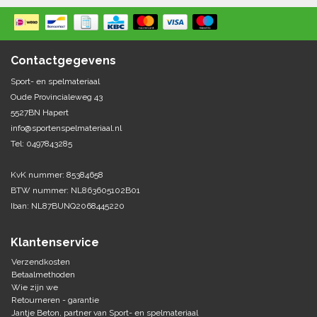
Springen
Fitness
Pionnen, hoepels en markering
Teamspelen
Bootcamp / hiit
Krachttraining
Contactgegevens
Golf
Pompen
Sportschool/fysiotherapeut
Matten
Sport- en spelmateriaal
Thuis trainen
Handbal
Oude Provincialeweg 43
Overige
5527BN Hapert
info@sportenspelmateriaal.nl
Hockey
Veiligheid en eerste hulp
Tel: 0497843285
Honkbal-Softbal-Beeball
Dobbelstenen
KvK nummer: 85384658
Handschoenen
BTW nummer: NL863605102B01
Slagmateriaal
Korfbal
Iban: NL87BUNQ2068445220
Ballen
Honken/ statieven
Lacrosse
Overige/training
Klantenservice
Verzendkosten
Rugby/ American football
Betaalmethoden
Wie zijn we
Retourneren - garantie
Tafeltennis
Jantje Beton, partner van Sport- en spelmateriaal