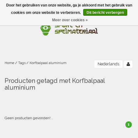
Door het gebruiken van onze website, ga je akkoord met het gebruik van
Menu
cookies om onze website te verbeteren.
Dit bericht verbergen
Meer over cookies »
Ballen
Foamballen met huid
Scholen-BSO
Balanceren
Foamballen zonder huid
Recreatie
Buitenspelen
Bouwen/constructie
Accessoires/opbergen
Foamballen gecoat
Home
/
Tags
/
Korfbalpaal aluminium
Nederlands
Conditie/coördinatie
Camping
Beweging/motoriek/coördinatie
Gezelschapsspellen
Luchtgevulde ballen
Producten getagd met Korfbalpaal
aluminium
Fijne motoriek/tastbaar
Fluiten
Sporten A-Z
Jongleren-circusmateriaal
Gooien-vangen-werpen
Voetballen
Atletiek
Grove motoriek/beweging
(E)boeken
Hesjes, banden en lintjes
Sport- en speldagen
Mikken
Overige speelballen
Geen producten gevonden!...
Badminton
Ecologische Verantwoord Materiaal
Speciale educatie
Meten/tellen
Zwemmen en Waterpret
Rijden
1
Basketbal
Opbergen
Water en zand