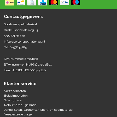
Springen
Fitness
Pionnen, hoepels en markering
Teamspelen
Bootcamp / hiit
Contactgegevens
Krachttraining
Golf
Sport- en spelmateriaal
Pompen
Sportschool/fysiotherapeut
Matten
Oude Provincialeweg 43
Thuis trainen
Handbal
5527BN Hapert
Overige
info@sportenspelmateriaal.nl
Tel: 0497843285
Hockey
Veiligheid en eerste hulp
KvK nummer: 85384658
Honkbal-Softbal-Beeball
Dobbelstenen
BTW nummer: NL863605102B01
Handschoenen
Iban: NL87BUNQ2068445220
Slagmateriaal
Korfbal
Ballen
Honken/ statieven
Klantenservice
Lacrosse
Overige/training
Verzendkosten
Betaalmethoden
Wie zijn we
Rugby/ American football
Retourneren - garantie
Jantje Beton, partner van Sport- en spelmateriaal
Tafeltennis
Veelgestelde vragen