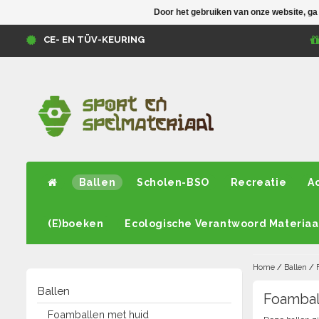
Door het gebruiken van onze website, ga
CE- EN TÜV-KEURING
Ballen
Scholen-BSO
Recreatie
A
(E)boeken
Ecologische Verantwoord Materiaa
Home
/
Ballen
/
Ballen
Foambal
Foamballen met huid