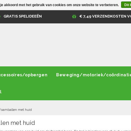
 je akkoord met het gebruik van cookies om onze website te verbeteren.
Dit 
GRATIS SPELIDEEËN
€ 7,49 VERZENDKOSTEN V
ccessoires/opbergen
Beweging/motoriek/coördinati
l
Foamballen met huid
len met huid