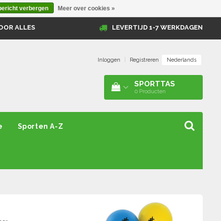
bericht verbergen
Meer over cookies »
OOR ALLES
LEVERTIJD 1-7 WERKDAGEN
Nederlands
Inloggen
|
Registreren
SPORTTAS
0
Producten
e
Sporten A-Z