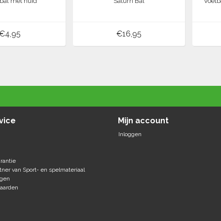
al met huid
Saturn Bal
Voetb
€4,95
€16,95
vice
Mijn account
Inloggen
rantie
tner van Sport- en spelmateriaal
agen
aarden