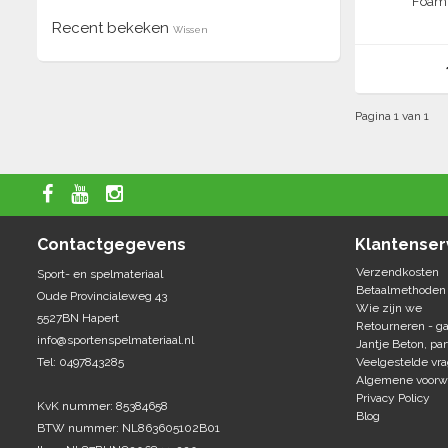
Foamb
Recent bekeken
Wissen
Pagina 1 van 1
Contactgegevens
Klantenser
Verzendkosten
Sport- en spelmateriaal
Betaalmethoden
Oude Provincialeweg 43
Wie zijn we
5527BN Hapert
Retourneren - ga
info@sportenspelmateriaal.nl
Jantje Beton, par
Tel: 0497843285
Veelgestelde vr
Algemene voorw
Privacy Policy
KvK nummer: 85384658
Blog
BTW nummer: NL863605102B01