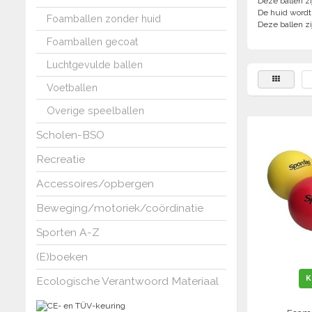
Deze ballen zi
De huid wordt
Foamballen zonder huid
Deze ballen zi
Foamballen gecoat
Luchtgevulde ballen
Voetballen
Overige speelballen
Scholen-BSO
Recreatie
Accessoires/opbergen
Beweging/motoriek/coördinatie
Sporten A-Z
(E)boeken
K
Ecologische Verantwoord Materiaal