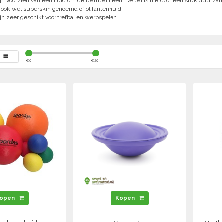
jn voorzien van een huid om de foambal heen. De bal is hierdoor een stuk duurzam
 ook wel superskin genoemd of olifantenhuid.
jn zeer geschikt voor trefbal en werpspelen.
€
0
€
20
open
Kopen