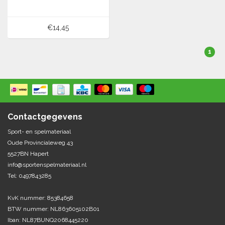
€14,45
1
Contactgegevens
Sport- en spelmateriaal
Oude Provincialeweg 43
5527BN Hapert
info@sportenspelmateriaal.nl
Tel: 0497843285
KvK nummer: 85384658
BTW nummer: NL863605102B01
Iban: NL87BUNQ2068445220