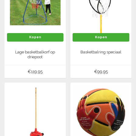
Tennis-Squash
Vechtsport
Kopen
Kopen
Voetbal
Doelen
Lage basketbalkorf op
Basketbalring speciaal
Verzorging
driepoot
Volleybal
Voetballen
Overige/training
€119,95
€99,95
Zwemsport