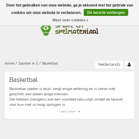
Door het gebruiken van onze website, ga je akkoord met het gebruik van
Menu
cookies om onze website te verbeteren.
Dit bericht verbergen
Meer over cookies »
Ballen
Foamballen met huid
Scholen-BSO
Balanceren
Foamballen zonder huid
Recreatie
Buitenspelen
Bouwen/constructie
Accessoires/opbergen
Foamballen gecoat
Home
/
Sporten A-Z
/
Basketbal
Nederlands
Conditie/coördinatie
Camping
Beweging/motoriek/coördinatie
Gezelschapsspellen
Basketbal
Luchtgevulde ballen
Basketbal spelen is leuk, vergt enige oefening en is zeker niet
Fijne motoriek/tastbaar
Fluiten
Sporten A-Z
Jongleren-circusmateriaal
Gooien-vangen-werpen
geschikt voor alleen lange mensen.
Voetballen
Die hebben overigens wel een voordeel natuurlijk omdat de basket
Atletiek
voor hun niet zo hoog springen is.
Grove motoriek/beweging
(E)boeken
Hesjes, banden en lintjes
Sport- en speldagen
Mikken
Overige speelballen
Ben je klein en heb je een goed schot, dan kom je ook een heel eind.
Lees meer
Oefen technieken en bewegingen met een van onze basketballen en
Badminton
Ecologische Verantwoord Materiaal
Speciale educatie
baskets.
Meten/tellen
Zwemmen en Waterpret
Rijden
of dat nu thuis is, op school of op de vereniging.
Basketbal
Laat je tegenstander een poepie ruiken....
Opbergen
Water en zand