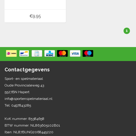
€9,95
1
Contactgegevens
Sport- en spelmateriaal
Oude Provincialeweg 43
5527BN Hapert
info@sportenspelmateriaal.nl
Tel: 0497843285
KvK nummer: 85384658
BTW nummer: NL863605102B01
Iban: NL87BUNQ2068445220