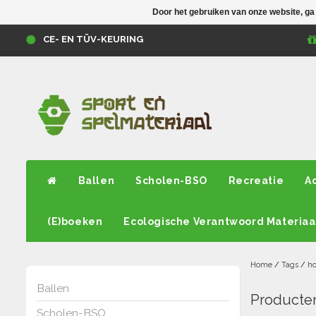
Door het gebruiken van onze website, ga
CE- EN TÜV-KEURING
Ballen
Scholen-BSO
Recreatie
A
(E)boeken
Ecologische Verantwoord Materiaa
Home
/
Tags
/
ho
Ballen
Producten
Scholen-BSO