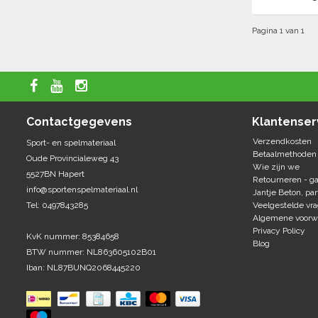
Pagina 1 van 1
Contactgegevens
Klantenser
Verzendkosten
Sport- en spelmateriaal
Betaalmethoden
Oude Provincialeweg 43
Wie zijn we
5527BN Hapert
Retourneren - ga
info@sportenspelmateriaal.nl
Jantje Beton, par
Tel: 0497843285
Veelgestelde vr
Algemene voorw
Privacy Policy
KvK nummer: 85384658
Blog
BTW nummer: NL863605102B01
Iban: NL87BUNQ2068445220