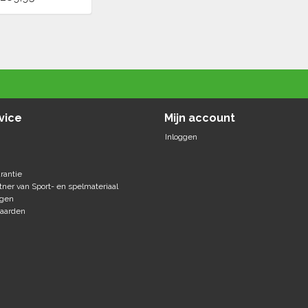
vice
Mijn account
Inloggen
rantie
tner van Sport- en spelmateriaal
agen
aarden