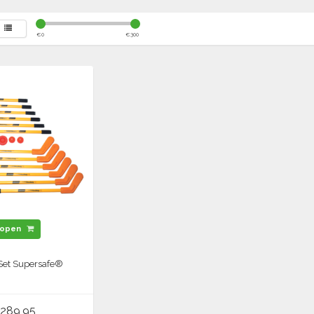
€
0
€
300
open
Set Supersafe®
289,95