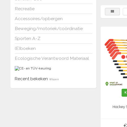
Recreatie
Accessoires/opbergen
Beweging/motoriek/coördinatie
Sporten A-Z
(E)boeken
Ecologische Verantwoord Materiaal
Recent bekeken
Wissen
K
Hockey 
€