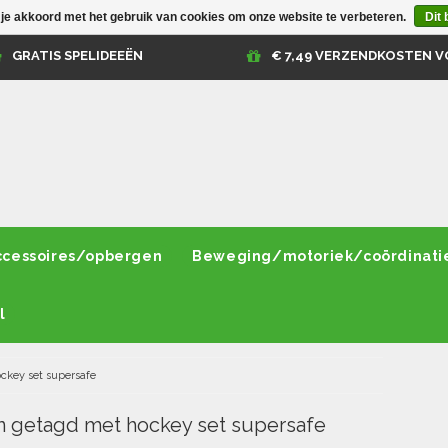
 je akkoord met het gebruik van cookies om onze website te verbeteren.
Dit 
GRATIS SPELIDEEËN
€ 7,49 VERZENDKOSTEN V
ccessoires/opbergen
Beweging/motoriek/coördinati
l
ckey set supersafe
 getagd met hockey set supersafe