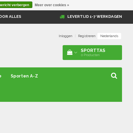
bericht verbergen
Meer over cookies »
OOR ALLES
LEVERTIJD 1-7 WERKDAGEN
Nederlands
Inloggen
|
Registreren
SPORTTAS
0
Producten
e
Sporten A-Z