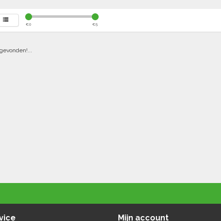
€
0
€
5
gevonden!...
vice
Mijn account