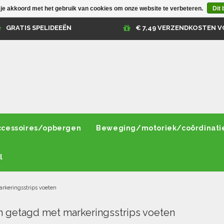
 je akkoord met het gebruik van cookies om onze website te verbeteren.
Dit 
GRATIS SPELIDEEËN
€ 7,49 VERZENDKOSTEN V
ccessoires/opbergen
Beweging/motoriek/coördinati
l
rkeringsstrips voeten
 getagd met markeringsstrips voeten