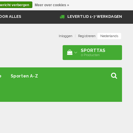
bericht verbergen
Meer over cookies »
OOR ALLES
LEVERTIJD 1-7 WERKDAGEN
Nederlands
Inloggen
|
Registreren
SPORTTAS
0
Producten
e
Sporten A-Z