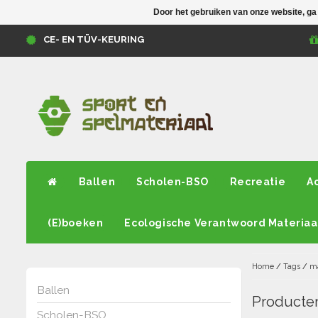
Door het gebruiken van onze website, ga
CE- EN TÜV-KEURING
Ballen
Scholen-BSO
Recreatie
A
(E)boeken
Ecologische Verantwoord Materiaa
Home
/
Tags
/
ma
Ballen
Producten
Scholen-BSO