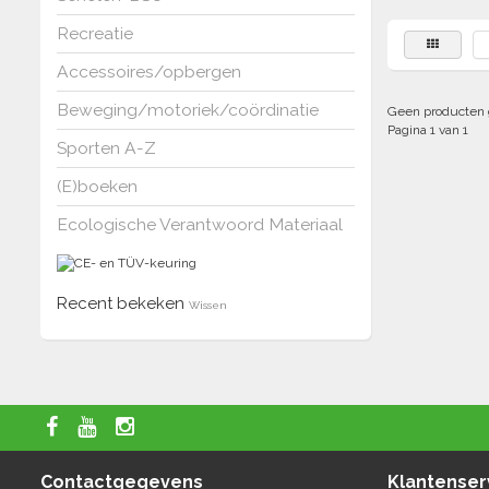
Recreatie
Accessoires/opbergen
Beweging/motoriek/coördinatie
Geen producten 
Pagina 1 van 1
Sporten A-Z
(E)boeken
Ecologische Verantwoord Materiaal
Recent bekeken
Wissen
Contactgegevens
Klantenser