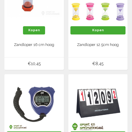
Tennis-Squash
Vechtsport
Kopen
Kopen
Voetbal
Zandloper 16 cm hoog
Zandloper 12.5cm hoog
Doelen
Verzorging
Volleybal
Voetballen
€10,45
€8,45
Overige/training
Zwemsport