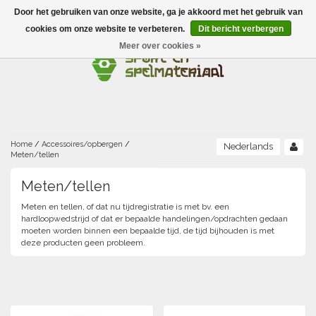
Door het gebruiken van onze website, ga je akkoord met het gebruik van
Menu
cookies om onze website te verbeteren.
Dit bericht verbergen
Meer over cookies »
Ballen
Foamballen met huid
Scholen-BSO
Balanceren
Foamballen zonder huid
Recreatie
Buitenspelen
Bouwen/constructie
Accessoires/opbergen
Foamballen gecoat
Home
/
Accessoires/opbergen
/
Nederlands
Meten/tellen
Conditie/coördinatie
Camping
Beweging/motoriek/coördinatie
Gezelschapsspellen
Luchtgevulde ballen
Meten/tellen
Fijne motoriek/tastbaar
Fluiten
Meten en tellen, of dat nu tijdregistratie is met bv. een
Sporten A-Z
Jongleren-circusmateriaal
Gooien-vangen-werpen
Voetballen
hardloopwedstrijd of dat er bepaalde handelingen/opdrachten gedaan
moeten worden binnen een bepaalde tijd, de tijd bijhouden is met
Atletiek
Grove motoriek/beweging
(E)boeken
Hesjes, banden en lintjes
deze producten geen probleem.
Sport- en speldagen
Mikken
Overige speelballen
Badminton
Ecologische Verantwoord Materiaal
Speciale educatie
Meten/tellen
Zwemmen en Waterpret
Rijden
Basketbal
Opbergen
Water en zand