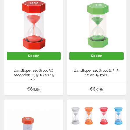
Springen
Fitness
Pionnen, hoepels en markering
Teamspelen
Bootcamp / hiit
Krachttraining
Golf
Pompen
Sportschool/fysiotherapeut
Matten
Thuis trainen
Handbal
Overige
Hockey
Kopen
Kopen
Veiligheid en eerste hulp
Honkbal-Softbal-Beeball
Zandloper set Groot 30
Zandloper set Groot 2, 3, 5,
Dobbelstenen
Handschoenen
seconden, 1, 5, 10 en 15
10 en 15 min.
min.
Slagmateriaal
Korfbal
Ballen
€63,95
€63,95
Honken/ statieven
Lacrosse
Overige/training
Rugby/ American football
Tafeltennis