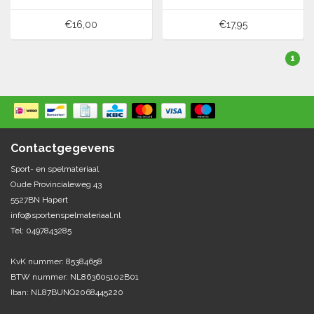
€16,00
€17,95
1
Contactgegevens
Sport- en spelmateriaal
Oude Provincialeweg 43
5527BN Hapert
info@sportenspelmateriaal.nl
Tel: 0497843285
KvK nummer: 85384658
BTW nummer: NL863605102B01
Iban: NL87BUNQ2068445220