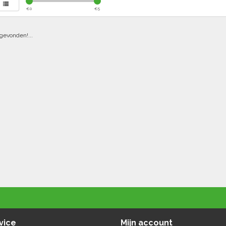
€
0
€
5
gevonden!...
vice
Mijn account