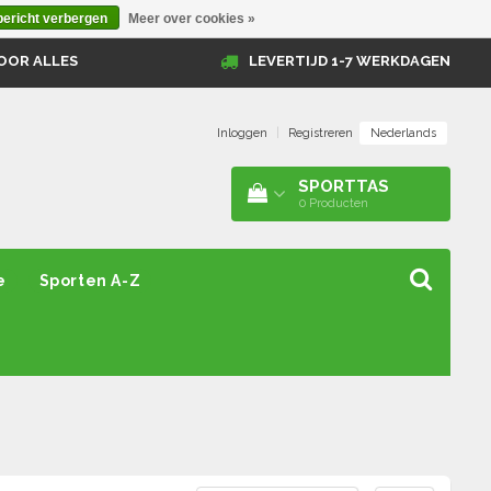
bericht verbergen
Meer over cookies »
OOR ALLES
LEVERTIJD 1-7 WERKDAGEN
Nederlands
Inloggen
|
Registreren
SPORTTAS
0
Producten
e
Sporten A-Z