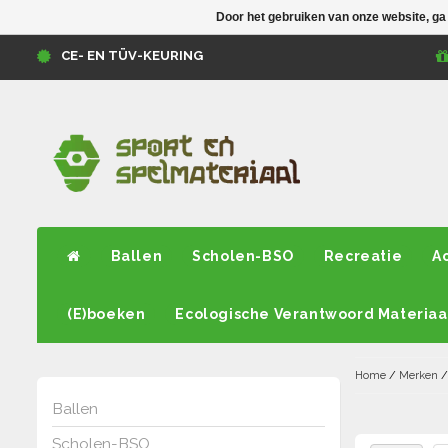
Door het gebruiken van onze website, ga
CE- EN TÜV-KEURING
Ballen
Scholen-BSO
Recreatie
A
(E)boeken
Ecologische Verantwoord Materiaa
Home
/
Merken
Ballen
Scholen-BSO