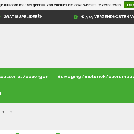
 je akkoord met het gebruik van cookies om onze website te verbeteren.
Dit 
GRATIS SPELIDEEËN
€ 7,49 VERZENDKOSTEN V
ccessoires/opbergen
Beweging/motoriek/coördinati
l
/
BULLS