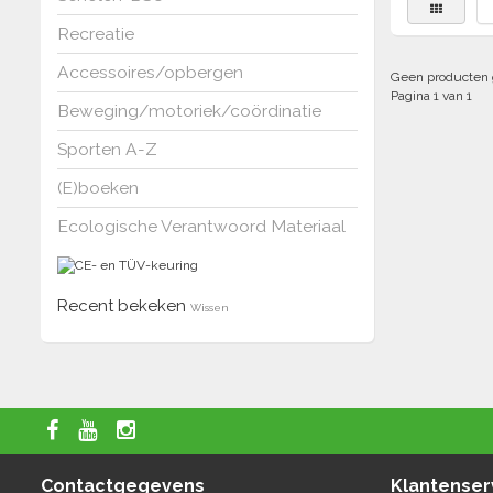
Recreatie
Accessoires/opbergen
Geen producten 
Pagina 1 van 1
Beweging/motoriek/coördinatie
Sporten A-Z
(E)boeken
Ecologische Verantwoord Materiaal
Recent bekeken
Wissen
Contactgegevens
Klantenser