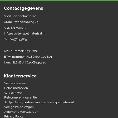
Springen
Contactgegevens
Fitness
Pionnen, hoepels en markering
Teamspelen
Bootcamp / hiit
Sport- en spelmateriaal
Krachttraining
Oude Provincialeweg 43
Golf
Pompen
Sportschool/fysiotherapeut
Matten
5527BN Hapert
Thuis trainen
info@sportenspelmateriaal.nl
Handbal
Overige
Tel: 0497843285
Hockey
KvK nummer: 85384658
Veiligheid en eerste hulp
BTW nummer: NL863605102B01
Honkbal-Softbal-Beeball
Iban: NL87BUNQ2068445220
Dobbelstenen
Handschoenen
Slagmateriaal
Klantenservice
Korfbal
Ballen
Verzendkosten
Honken/ statieven
Betaalmethoden
Lacrosse
Overige/training
Wie zijn we
Retourneren - garantie
Rugby/ American football
Jantje Beton, partner van Sport- en spelmateriaal
Veelgestelde vragen
Algemene voorwaarden
Tafeltennis
Privacy Policy