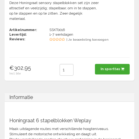
Deze Honingraat sensory stapelblokken set zijn zeer
attractief en veelzijdig; stapelbaar, om in te stappen,
Tennis-Squash
op te stappen en op te zitten. Zeer degelijk
materiaal.
Vechtsport
Artikelnummer:
SSKT0016
Levertijd:
1-7 werkdagen
Reviews:
| Je beoordeling toevoegen
Voetbal
Doelen
Verzorging
Volleybal
Voetballen
€302,95
Overige/training
In sporttas
Zwemsport
Incl. btw
Informatie
Honingraat 6 stapelblokken Weplay
Maak uitdagende routes met verschillende hoogteniveaus.
Stimuleert de motorische ontwikkeling en daagt uit.