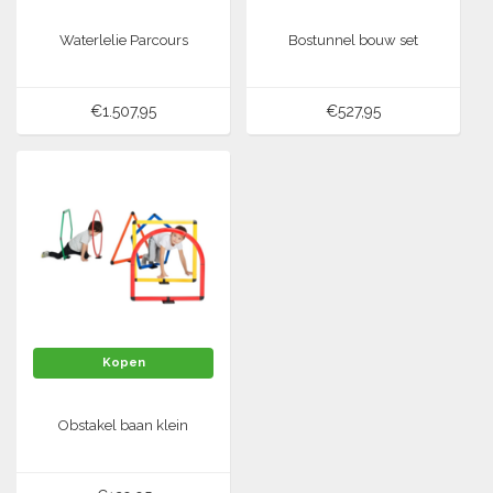
Waterlelie Parcours
Bostunnel bouw set
€1.507,95
€527,95
Kopen
Obstakel baan klein