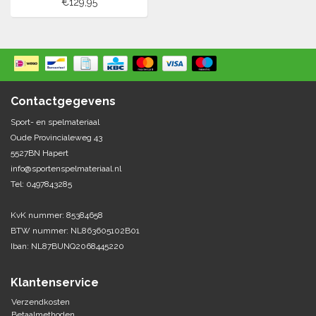
€129,95
Contactgegevens
Sport- en spelmateriaal
Oude Provincialeweg 43
5527BN Hapert
info@sportenspelmateriaal.nl
Tel: 0497843285
KvK nummer: 85384658
BTW nummer: NL863605102B01
Iban: NL87BUNQ2068445220
Klantenservice
Verzendkosten
Betaalmethoden