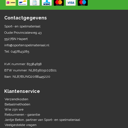
Tennis-Squash
Contactgegevens
Vechtsport
Sport- en spelmateriaal
Oude Provincialeweg 43
5527BN Hapert
Voetbal
info@sportenspelmateriaal.nl
Doelen
Verzorging
Tel: 0497843285
Volleybal
Voetballen
Overige/training
KvK nummer: 85384658
Zwemsport
BTW nummer: NL863605102B01
Iban: NL87BUNQ2068445220
Klantenservice
Verzendkosten
Betaalmethoden
Wie zijn we
Retourneren - garantie
Jantje Beton, partner van Sport- en spelmateriaal
Veelgestelde vragen