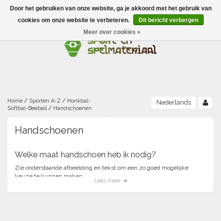
Door het gebruiken van onze website, ga je akkoord met het gebruik van
Menu
cookies om onze website te verbeteren.
Dit bericht verbergen
Meer over cookies »
Ballen
Foamballen met huid
Scholen-BSO
Balanceren
Foamballen zonder huid
Recreatie
Buitenspelen
Bouwen/constructie
Accessoires/opbergen
Foamballen gecoat
Home
/
Sporten A-Z
/
Honkbal-
Nederlands
Softbal-Beeball
/
Handschoenen
Conditie/coördinatie
Camping
Beweging/motoriek/coördinatie
Gezelschapsspellen
Luchtgevulde ballen
Handschoenen
Fijne motoriek/tastbaar
Fluiten
Sporten A-Z
Jongleren-circusmateriaal
Gooien-vangen-werpen
Voetballen
Welke maat handschoen heb ik nodig?
Atletiek
Grove motoriek/beweging
Zie onderstaande afbeelding en tekst om een zo goed mogelijke
(E)boeken
Hesjes, banden en lintjes
Sport- en speldagen
Mikken
Overige speelballen
keuze te kunnen maken.
Lees meer
Badminton
Ecologische Verantwoord Materiaal
Speciale educatie
Meten/tellen
Zwemmen en Waterpret
Rijden
Basketbal
Opbergen
Water en zand