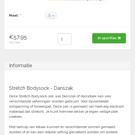
Tennis-Squash
Maat:
*
Vechtsport
€57,95
In sporttas
Voetbal
Incl. btw
Doelen
Verzorging
Volleybal
Voetballen
Informatie
Overige/training
Zwemsport
Stretch Bodysock - Danszak
Deze Stretch Bodysock ook wel Danszak of dansdoek kan voor
verschillende oefeningen worden gebruikt. Voor bijvoorbeeld
ontspanning of toneelspel. Deze zak is gemaakt van heel erg elastisch
materiaal dat stretcht. Je kunt hiermee lekker je eigen veilige plek
creëren.
Met behulp van elkaar kunnen er verschillende vormen gemaakt
worden of er kan een relaxte setting gecreëerd worden om andere