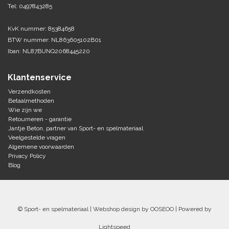
Tel: 0497843285
KvK nummer: 85384658
BTW nummer: NL863605102B01
Iban: NL87BUNQ2068445220
Klantenservice
Verzendkosten
Betaalmethoden
Wie zijn we
Retourneren - garantie
Jantje Beton, partner van Sport- en spelmateriaal
Veelgestelde vragen
Algemene voorwaarden
Privacy Policy
Blog
© Sport- en spelmateriaal | Webshop design by
OOSEOO
| Powered by
Lightspeed