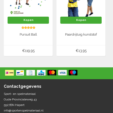
Kopen
Kopen
Pursuit Ball
Paardrijtuig kunststof
€119,95
€13,95
Contactgegevens
Sport- en spelmateriaal
Oude Provincialeweg 43
5527BN Hapert
info@sportenspelmateriaal.nl