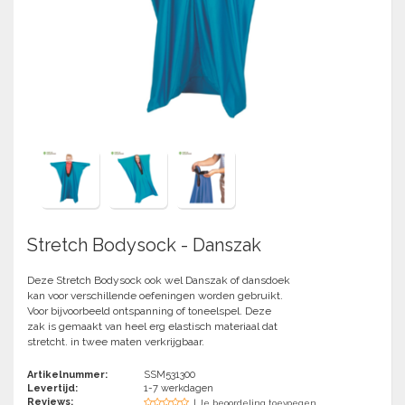
Springen
Fitness
Pionnen, hoepels en markering
Teamspelen
Bootcamp / hiit
Krachttraining
Golf
Pompen
Sportschool/fysiotherapeut
Matten
Thuis trainen
Handbal
Overige
Hockey
Veiligheid en eerste hulp
Honkbal-Softbal-Beeball
Dobbelstenen
Handschoenen
Stretch Bodysock - Danszak
Slagmateriaal
Korfbal
Ballen
Deze Stretch Bodysock ook wel Danszak of dansdoek
Honken/ statieven
kan voor verschillende oefeningen worden gebruikt.
Lacrosse
Overige/training
Voor bijvoorbeeld ontspanning of toneelspel. Deze
zak is gemaakt van heel erg elastisch materiaal dat
stretcht. in twee maten verkrijgbaar.
Rugby/ American football
Artikelnummer:
SSM531300
Levertijd:
1-7 werkdagen
Tafeltennis
Reviews:
| Je beoordeling toevoegen