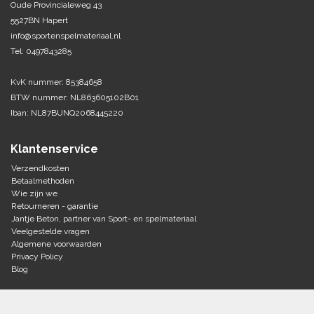
Oude Provincialeweg 43
5527BN Hapert
Tennis-Squash
info@sportenspelmateriaal.nl
Tel: 0497843285
Vechtsport
KvK nummer: 85384658
Voetbal
BTW nummer: NL863605102B01
Doelen
Iban: NL87BUNQ2068445220
Verzorging
Volleybal
Voetballen
Klantenservice
Overige/training
Zwemsport
Verzendkosten
Betaalmethoden
Wie zijn we
Retourneren - garantie
Jantje Beton, partner van Sport- en spelmateriaal
Veelgestelde vragen
Algemene voorwaarden
Privacy Policy
Blog