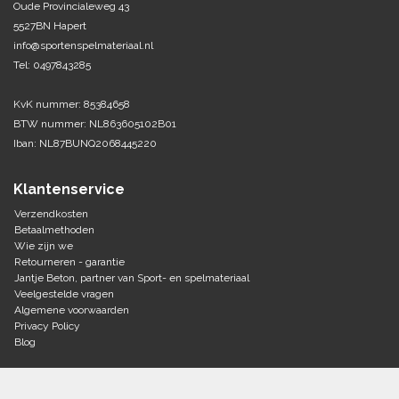
Oude Provincialeweg 43
5527BN Hapert
Tennis-Squash
info@sportenspelmateriaal.nl
Tel: 0497843285
Vechtsport
KvK nummer: 85384658
Voetbal
BTW nummer: NL863605102B01
Doelen
Iban: NL87BUNQ2068445220
Verzorging
Volleybal
Voetballen
Klantenservice
Overige/training
Zwemsport
Verzendkosten
Betaalmethoden
Wie zijn we
Retourneren - garantie
Jantje Beton, partner van Sport- en spelmateriaal
Veelgestelde vragen
Algemene voorwaarden
Privacy Policy
Blog