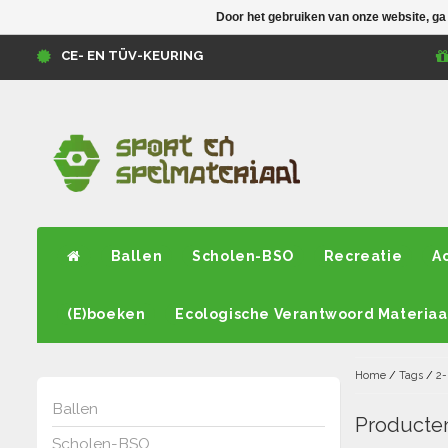
Door het gebruiken van onze website, ga
CE- EN TÜV-KEURING
Ballen
Scholen-BSO
Recreatie
A
(E)boeken
Ecologische Verantwoord Materiaa
Home
/
Tags
/
2-
Ballen
Producten
Scholen-BSO