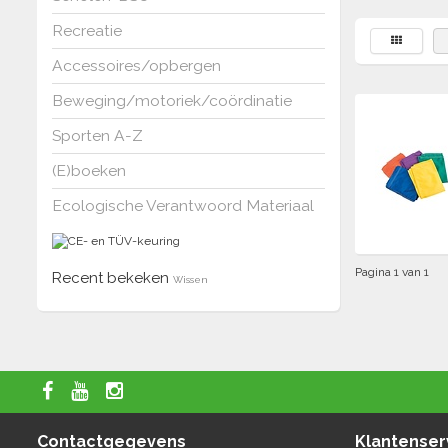
Recreatie
Accessoires/opbergen
Beweging/motoriek/coördinatie
Sporten A-Z
(E)boeken
Ecologische Verantwoord Materiaal
Pagina 1 van 1
Recent bekeken
Wissen
Contactgegevens
Klantenser