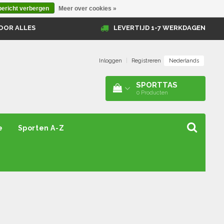
bericht verbergen
Meer over cookies »
OOR ALLES
LEVERTIJD 1-7 WERKDAGEN
Nederlands
Inloggen
|
Registreren
SPORTTAS
0
Producten
e
Sporten A-Z