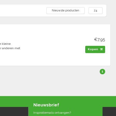
Nieuwste producten
24
€7,95
 kleine
aar anderen met
Kopen
1
Nieuwsbrief
Inspiratiemails ontvangen?