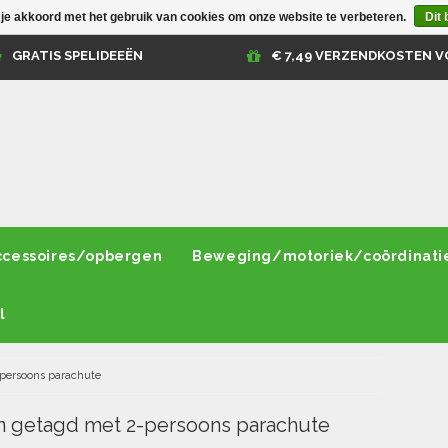
 je akkoord met het gebruik van cookies om onze website te verbeteren.
Dit 
GRATIS SPELIDEEËN
€ 7,49 VERZENDKOSTEN V
ccessoires/opbergen
Beweging/motoriek/coördinati
l
persoons parachute
 getagd met 2-persoons parachute