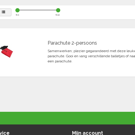
€
0
€
10
Parachute 2-persoons
Samenwerken; plezier gegarandeerd met deze leuke
parachute. Gooi en vang verschillende balletjes of n
een parachute.
vice
Mijn account