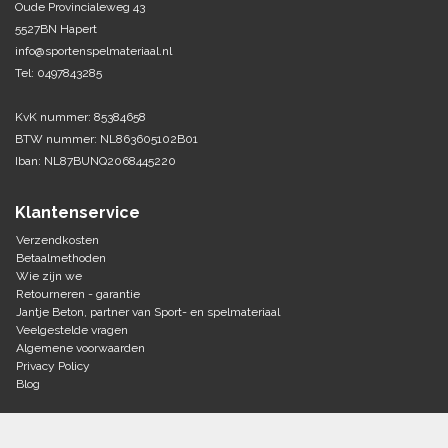
Oude Provincialeweg 43
5527BN Hapert
Tennis-Squash
info@sportenspelmateriaal.nl
Tel: 0497843285
Vechtsport
KvK nummer: 85384658
Voetbal
BTW nummer: NL863605102B01
Doelen
Iban: NL87BUNQ2068445220
Verzorging
Volleybal
Voetballen
Klantenservice
Overige/training
Zwemsport
Verzendkosten
Betaalmethoden
Wie zijn we
Retourneren - garantie
Jantje Beton, partner van Sport- en spelmateriaal
Veelgestelde vragen
Algemene voorwaarden
Privacy Policy
Blog