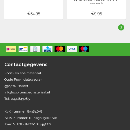
per stuk
€54,95
€9,95
1
Contactgegevens
Sport- en spelmateriaal
Oude Provincialeweg 43
5527BN Hapert
info@sportenspelmateriaal.nl
Tel: 0497843285
KvK nummer: 85384658
BTW nummer: NL863605102B01
Iban: NL87BUNQ2068445220