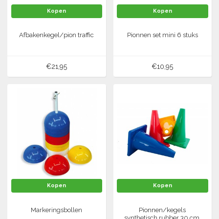
Kopen
Kopen
Tennis-Squash
Afbakenkegel/pion traffic
Pionnen set mini 6 stuks
Vechtsport
€21,95
€10,95
Voetbal
Doelen
Verzorging
Volleybal
Voetballen
Overige/training
Zwemsport
Kopen
Kopen
Markeringsbollen
Pionnen/kegels
synthetisch rubber 30 cm,