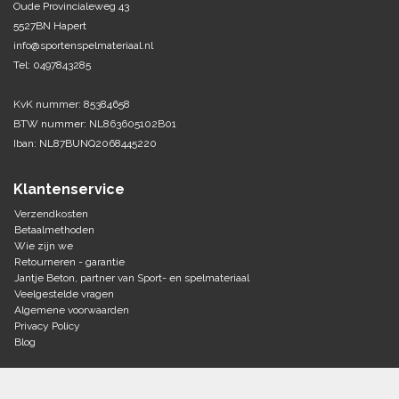
Oude Provincialeweg 43
5527BN Hapert
Tennis-Squash
info@sportenspelmateriaal.nl
Tel: 0497843285
Vechtsport
KvK nummer: 85384658
Voetbal
BTW nummer: NL863605102B01
Doelen
Iban: NL87BUNQ2068445220
Verzorging
Volleybal
Voetballen
Klantenservice
Overige/training
Zwemsport
Verzendkosten
Betaalmethoden
Wie zijn we
Retourneren - garantie
Jantje Beton, partner van Sport- en spelmateriaal
Veelgestelde vragen
Algemene voorwaarden
Privacy Policy
Blog