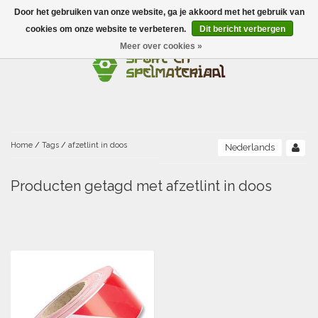
Door het gebruiken van onze website, ga je akkoord met het gebruik van
Menu
cookies om onze website te verbeteren.
Dit bericht verbergen
Meer over cookies »
Ballen
Foamballen met huid
Scholen-BSO
Balanceren
Foamballen zonder huid
Recreatie
Buitenspelen
Bouwen/constructie
Accessoires/opbergen
Foamballen gecoat
Home
/
Tags
/
afzetlint in doos
Nederlands
Conditie/coördinatie
Camping
Beweging/motoriek/coördinatie
Gezelschapsspellen
Luchtgevulde ballen
Producten getagd met afzetlint in doos
Fijne motoriek/tastbaar
Fluiten
Sporten A-Z
Jongleren-circusmateriaal
Gooien-vangen-werpen
Voetballen
Atletiek
Grove motoriek/beweging
(E)boeken
Hesjes, banden en lintjes
Sport- en speldagen
Mikken
Overige speelballen
Badminton
Ecologische Verantwoord Materiaal
Speciale educatie
Meten/tellen
Zwemmen en Waterpret
Rijden
Basketbal
Opbergen
Water en zand