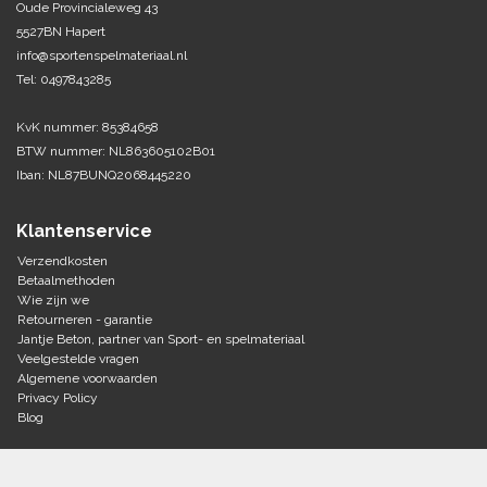
Oude Provincialeweg 43
5527BN Hapert
Tennis-Squash
info@sportenspelmateriaal.nl
Tel: 0497843285
Vechtsport
KvK nummer: 85384658
Voetbal
BTW nummer: NL863605102B01
Doelen
Iban: NL87BUNQ2068445220
Verzorging
Volleybal
Voetballen
Klantenservice
Overige/training
Zwemsport
Verzendkosten
Betaalmethoden
Wie zijn we
Retourneren - garantie
Jantje Beton, partner van Sport- en spelmateriaal
Veelgestelde vragen
Algemene voorwaarden
Privacy Policy
Blog