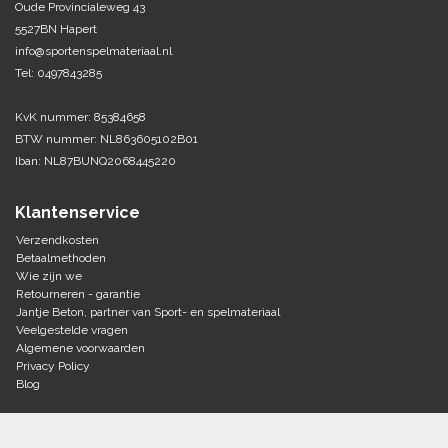
Oude Provincialeweg 43
5527BN Hapert
Tennis-Squash
info@sportenspelmateriaal.nl
Tel: 0497843285
Vechtsport
KvK nummer: 85384658
Voetbal
BTW nummer: NL863605102B01
Doelen
Iban: NL87BUNQ2068445220
Verzorging
Volleybal
Voetballen
Klantenservice
Overige/training
Zwemsport
Verzendkosten
Betaalmethoden
Wie zijn we
Retourneren - garantie
Jantje Beton, partner van Sport- en spelmateriaal
Veelgestelde vragen
Algemene voorwaarden
Privacy Policy
Blog