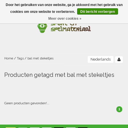
Door het gebruiken van onze website, ga je akkoord met het gebruik van
Menu
cookies om onze website te verbeteren.
Dit bericht verbergen
Meer over cookies »
Ballen
Foamballen met huid
Scholen-BSO
Balanceren
Foamballen zonder huid
Recreatie
Buitenspelen
Bouwen/constructie
Accessoires/opbergen
Foamballen gecoat
Home
/
Tags
/
bal met stekeltjes
Nederlands
Conditie/coördinatie
Camping
Beweging/motoriek/coördinatie
Gezelschapsspellen
Luchtgevulde ballen
Producten getagd met bal met stekeltjes
Fijne motoriek/tastbaar
Fluiten
Sporten A-Z
Jongleren-circusmateriaal
Gooien-vangen-werpen
Voetballen
Atletiek
Grove motoriek/beweging
(E)boeken
Hesjes, banden en lintjes
Sport- en speldagen
Mikken
Overige speelballen
Geen producten gevonden!...
1
Badminton
Ecologische Verantwoord Materiaal
Speciale educatie
Meten/tellen
Zwemmen en Waterpret
Rijden
Basketbal
Opbergen
Water en zand