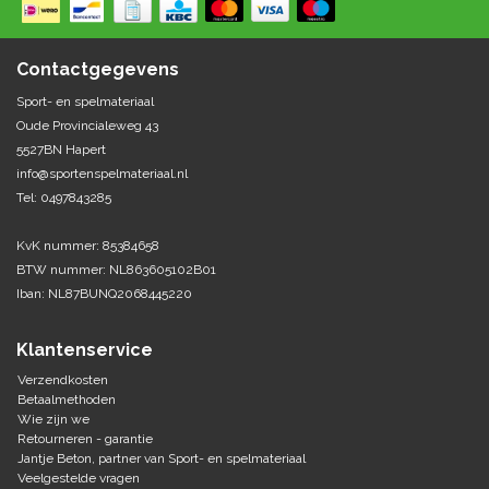
Springen
Fitness
Pionnen, hoepels en markering
Teamspelen
Bootcamp / hiit
Contactgegevens
Krachttraining
Golf
Sport- en spelmateriaal
Pompen
Sportschool/fysiotherapeut
Matten
Oude Provincialeweg 43
Thuis trainen
Handbal
5527BN Hapert
Overige
info@sportenspelmateriaal.nl
Tel: 0497843285
Hockey
Veiligheid en eerste hulp
KvK nummer: 85384658
Honkbal-Softbal-Beeball
Dobbelstenen
BTW nummer: NL863605102B01
Handschoenen
Iban: NL87BUNQ2068445220
Slagmateriaal
Korfbal
Ballen
Honken/ statieven
Klantenservice
Lacrosse
Overige/training
Verzendkosten
Betaalmethoden
Wie zijn we
Rugby/ American football
Retourneren - garantie
Jantje Beton, partner van Sport- en spelmateriaal
Tafeltennis
Veelgestelde vragen