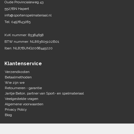
Oude Provincialeweg 43
5527BN Hapert
Tennis-Squash
info@sportenspelmateriaal.nl
Tel: 0497843285
Vechtsport
KvK nummer: 85384658
Voetbal
BTW nummer: NL863605102B01
Doelen
Iban: NL87BUNQ2068445220
Verzorging
Volleybal
Voetballen
Klantenservice
Overige/training
Zwemsport
Verzendkosten
Betaalmethoden
Wie zijn we
Retourneren - garantie
Jantje Beton, partner van Sport- en spelmateriaal
Veelgestelde vragen
Algemene voorwaarden
Privacy Policy
Blog