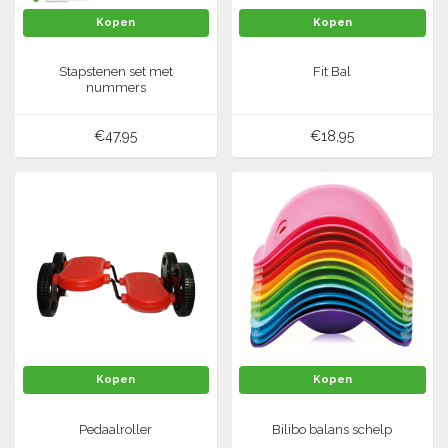
Kopen
Kopen
Tennis-Squash
Stapstenen set met
Fit Bal
nummers
Vechtsport
€47,95
€18,95
Voetbal
Doelen
Verzorging
Volleybal
Voetballen
Overige/training
Zwemsport
Kopen
Kopen
Pedaalroller
Bilibo balans schelp