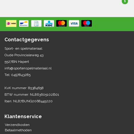
1
Contactgegevens
Sport- en spelmateriaal
Oude Provincialeweg 43
5527BN Hapert
info@sportenspelmateriaal.nl
Tel: 0497843285
KvK nummer: 85384658
BTW nummer: NL863605102B01
Iban: NL87BUNQ2068445220
Klantenservice
Verzendkosten
Betaalmethoden