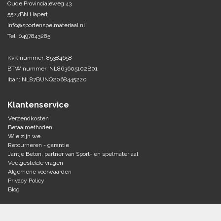
Oude Provincialeweg 43
5527BN Hapert
Tennis-Squash
info@sportenspelmateriaal.nl
Tel: 0497843285
Vechtsport
KvK nummer: 85384658
Voetbal
BTW nummer: NL863605102B01
Doelen
Iban: NL87BUNQ2068445220
Verzorging
Volleybal
Voetballen
Klantenservice
Overige/training
Zwemsport
Verzendkosten
Betaalmethoden
Wie zijn we
Retourneren - garantie
Jantje Beton, partner van Sport- en spelmateriaal
Veelgestelde vragen
Algemene voorwaarden
Privacy Policy
Blog