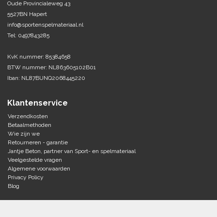
Oude Provincialeweg 43
5527BN Hapert
Tennis-Squash
info@sportenspelmateriaal.nl
Tel: 0497843285
Vechtsport
KvK nummer: 85384658
Voetbal
BTW nummer: NL863605102B01
Doelen
Iban: NL87BUNQ2068445220
Verzorging
Volleybal
Voetballen
Klantenservice
Overige/training
Zwemsport
Verzendkosten
Betaalmethoden
Wie zijn we
Retourneren - garantie
Jantje Beton, partner van Sport- en spelmateriaal
Veelgestelde vragen
Algemene voorwaarden
Privacy Policy
Blog