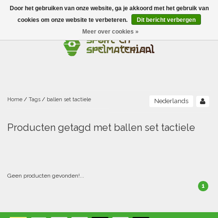
Door het gebruiken van onze website, ga je akkoord met het gebruik van
Menu
cookies om onze website te verbeteren.
Dit bericht verbergen
Meer over cookies »
Ballen
Foamballen met huid
Scholen-BSO
Balanceren
Foamballen zonder huid
Recreatie
Buitenspelen
Bouwen/constructie
Accessoires/opbergen
Foamballen gecoat
Home
/
Tags
/
ballen set tactiele
Nederlands
Conditie/coördinatie
Camping
Beweging/motoriek/coördinatie
Gezelschapsspellen
Luchtgevulde ballen
Producten getagd met ballen set tactiele
Fijne motoriek/tastbaar
Fluiten
Sporten A-Z
Jongleren-circusmateriaal
Gooien-vangen-werpen
Voetballen
Atletiek
Grove motoriek/beweging
(E)boeken
Hesjes, banden en lintjes
Sport- en speldagen
Mikken
Overige speelballen
Geen producten gevonden!...
1
Badminton
Ecologische Verantwoord Materiaal
Speciale educatie
Meten/tellen
Zwemmen en Waterpret
Rijden
Basketbal
Opbergen
Water en zand