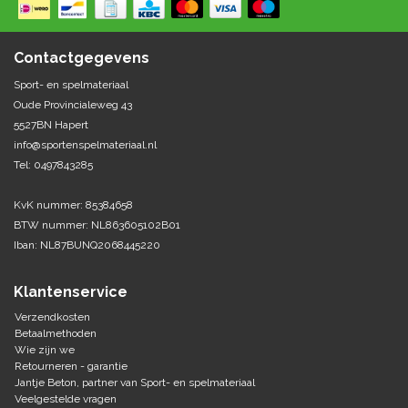
Springen
Fitness
Pionnen, hoepels en markering
Teamspelen
Bootcamp / hiit
Contactgegevens
Krachttraining
Golf
Sport- en spelmateriaal
Pompen
Sportschool/fysiotherapeut
Matten
Oude Provincialeweg 43
Thuis trainen
Handbal
5527BN Hapert
Overige
info@sportenspelmateriaal.nl
Tel: 0497843285
Hockey
Veiligheid en eerste hulp
KvK nummer: 85384658
Honkbal-Softbal-Beeball
Dobbelstenen
BTW nummer: NL863605102B01
Handschoenen
Iban: NL87BUNQ2068445220
Slagmateriaal
Korfbal
Ballen
Honken/ statieven
Klantenservice
Lacrosse
Overige/training
Verzendkosten
Betaalmethoden
Wie zijn we
Rugby/ American football
Retourneren - garantie
Jantje Beton, partner van Sport- en spelmateriaal
Tafeltennis
Veelgestelde vragen