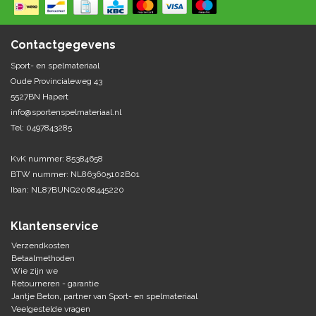
Springen
Fitness
Pionnen, hoepels en markering
Teamspelen
Bootcamp / hiit
Contactgegevens
Krachttraining
Golf
Sport- en spelmateriaal
Pompen
Sportschool/fysiotherapeut
Matten
Oude Provincialeweg 43
Thuis trainen
Handbal
5527BN Hapert
Overige
info@sportenspelmateriaal.nl
Tel: 0497843285
Hockey
Veiligheid en eerste hulp
KvK nummer: 85384658
Honkbal-Softbal-Beeball
Dobbelstenen
BTW nummer: NL863605102B01
Handschoenen
Iban: NL87BUNQ2068445220
Slagmateriaal
Korfbal
Ballen
Honken/ statieven
Klantenservice
Lacrosse
Overige/training
Verzendkosten
Betaalmethoden
Wie zijn we
Rugby/ American football
Retourneren - garantie
Jantje Beton, partner van Sport- en spelmateriaal
Tafeltennis
Veelgestelde vragen