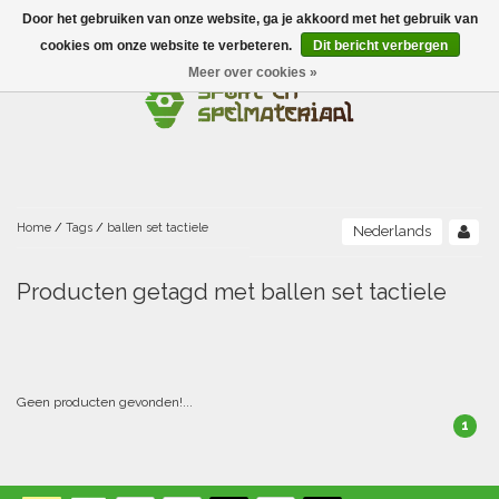
Door het gebruiken van onze website, ga je akkoord met het gebruik van
Menu
cookies om onze website te verbeteren.
Dit bericht verbergen
Meer over cookies »
Ballen
Foamballen met huid
Scholen-BSO
Balanceren
Foamballen zonder huid
Recreatie
Buitenspelen
Bouwen/constructie
Accessoires/opbergen
Foamballen gecoat
Home
/
Tags
/
ballen set tactiele
Nederlands
Conditie/coördinatie
Camping
Beweging/motoriek/coördinatie
Gezelschapsspellen
Luchtgevulde ballen
Producten getagd met ballen set tactiele
Fijne motoriek/tastbaar
Fluiten
Sporten A-Z
Jongleren-circusmateriaal
Gooien-vangen-werpen
Voetballen
Atletiek
Grove motoriek/beweging
(E)boeken
Hesjes, banden en lintjes
Sport- en speldagen
Mikken
Overige speelballen
Geen producten gevonden!...
1
Badminton
Ecologische Verantwoord Materiaal
Speciale educatie
Meten/tellen
Zwemmen en Waterpret
Rijden
Basketbal
Opbergen
Water en zand