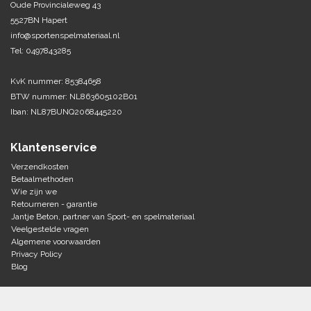
Oude Provincialeweg 43
5527BN Hapert
Tennis-Squash
info@sportenspelmateriaal.nl
Tel: 0497843285
Vechtsport
KvK nummer: 85384658
Voetbal
BTW nummer: NL863605102B01
Doelen
Iban: NL87BUNQ2068445220
Verzorging
Volleybal
Voetballen
Klantenservice
Overige/training
Zwemsport
Verzendkosten
Betaalmethoden
Wie zijn we
Retourneren - garantie
Jantje Beton, partner van Sport- en spelmateriaal
Veelgestelde vragen
Algemene voorwaarden
Privacy Policy
Blog